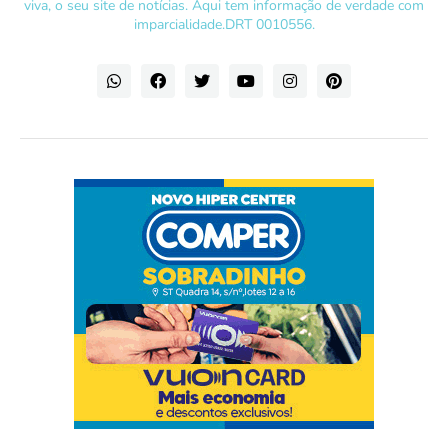
viva, o seu site de notícias. Aqui tem informação de verdade com
imparcialidade.DRT 0010556.