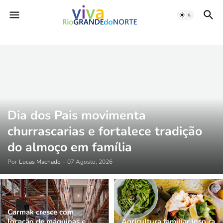
Dia dos Pais movimenta
churrascarias e fortalece tradição
do almoço em família
Por
Lucas Machado
-
07 Agosto, 2026
Carmak cresce com
locação de máquinas e
Agricultura familiar inspira