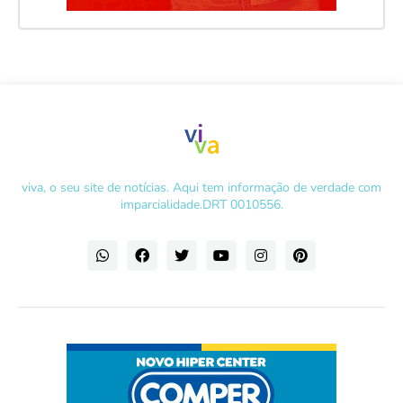
viva, o seu site de notícias. Aqui tem informação de verdade com
imparcialidade.DRT 0010556.