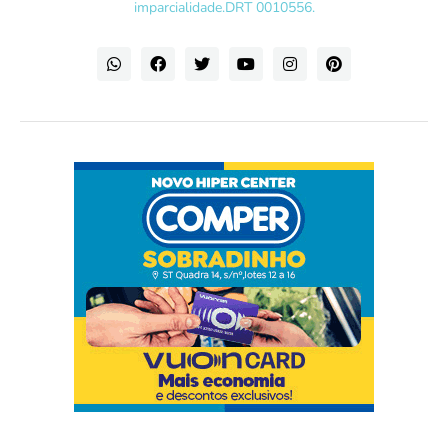
imparcialidade.DRT 0010556.