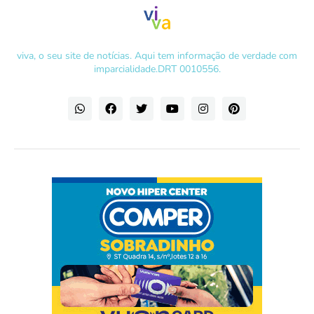
viva, o seu site de notícias. Aqui tem informação de verdade com
imparcialidade.DRT 0010556.