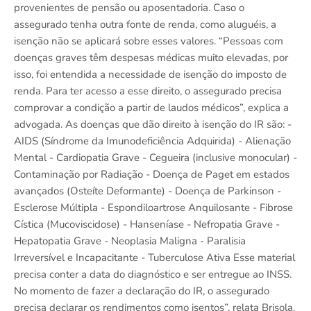
provenientes de pensão ou aposentadoria. Caso o
assegurado tenha outra fonte de renda, como aluguéis, a
isenção não se aplicará sobre esses valores. “Pessoas com
doenças graves têm despesas médicas muito elevadas, por
isso, foi entendida a necessidade de isenção do imposto de
renda. Para ter acesso a esse direito, o assegurado precisa
comprovar a condição a partir de laudos médicos”, explica a
advogada. As doenças que dão direito à isenção do IR são: -
AIDS (Síndrome da Imunodeficiência Adquirida) - Alienação
Mental - Cardiopatia Grave - Cegueira (inclusive monocular) -
Contaminação por Radiação - Doença de Paget em estados
avançados (Osteíte Deformante) - Doença de Parkinson -
Esclerose Múltipla - Espondiloartrose Anquilosante - Fibrose
Cística (Mucoviscidose) - Hanseníase - Nefropatia Grave -
Hepatopatia Grave - Neoplasia Maligna - Paralisia
Irreversível e Incapacitante - Tuberculose Ativa Esse material
precisa conter a data do diagnóstico e ser entregue ao INSS.
No momento de fazer a declaração do IR, o assegurado
precisa declarar os rendimentos como isentos”, relata Brisola.