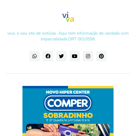
viva, o seu site de notícias. Aqui tem informação de verdade com
imparcialidade.DRT 0010556.