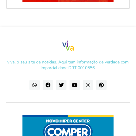
viva, o seu site de notícias. Aqui tem informação de verdade com
imparcialidade.DRT 0010556.