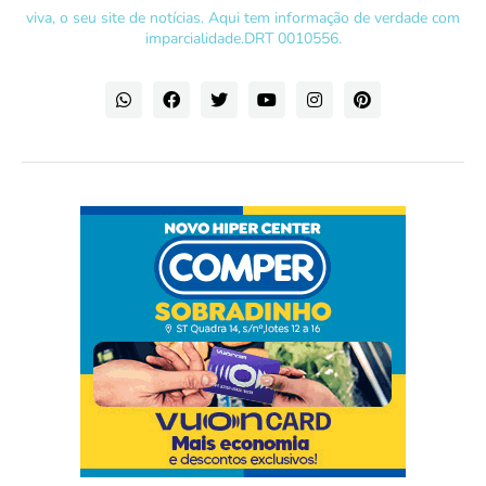
viva, o seu site de notícias. Aqui tem informação de verdade com
imparcialidade.DRT 0010556.