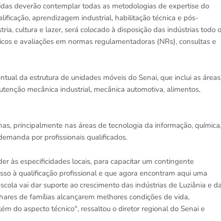
cidas deverão contemplar todas as metodologias de expertise do
lificação, aprendizagem industrial, habilitação técnica e pós-
ia, cultura e lazer, será colocado à disposição das indústrias todo 
cnicos e avaliações em normas regulamentadoras (NRs), consultas e
entual da estrutura de unidades móveis do Senai, que inclui as áreas
utenção mecânica industrial, mecânica automotiva, alimentos,
nhas, principalmente nas áreas de tecnologia da informação, química
emanda por profissionais qualificados.
r às especificidades locais, para capacitar um contingente
esso à qualificação profissional e que agora encontram aqui uma
cola vai dar suporte ao crescimento das indústrias de Luziânia e d
hares de famílias alcançarem melhores condições de vida,
m do aspecto técnico", ressaltou o diretor regional do Senai e