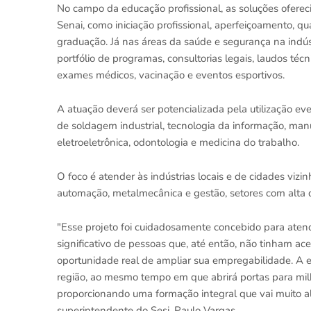
No campo da educação profissional, as soluções ofere
Senai, como iniciação profissional, aperfeiçoamento, qua
graduação. Já nas áreas da saúde e segurança na indústr
portfólio de programas, consultorias legais, laudos té
exames médicos, vacinação e eventos esportivos.
A atuação deverá ser potencializada pela utilização ev
de soldagem industrial, tecnologia da informação, man
eletroeletrônica, odontologia e medicina do trabalho.
O foco é atender às indústrias locais e de cidades vizi
automação, metalmecânica e gestão, setores com alta d
"Esse projeto foi cuidadosamente concebido para atende
significativo de pessoas que, até então, não tinham ac
oportunidade real de ampliar sua empregabilidade. A es
região, ao mesmo tempo em que abrirá portas para mil
proporcionando uma formação integral que vai muito alé
superintendente do Sesi, Paulo Vargas.