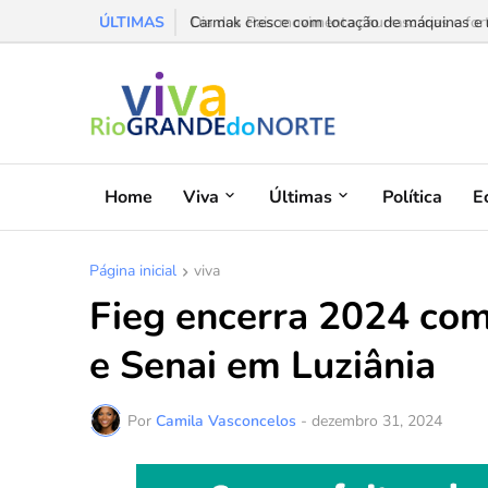
ÚLTIMAS
Carmak cresce com locação de máquinas e red
Home
Viva
Últimas
Política
E
Página inicial
viva
Fieg encerra 2024 com
e Senai em Luziânia
Por
Camila Vasconcelos
-
dezembro 31, 2024