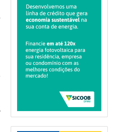
o
,
a