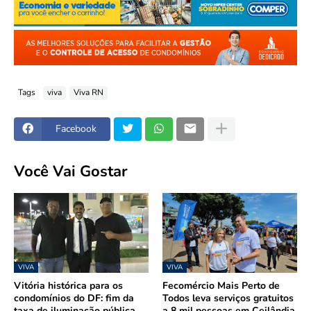
Tags
viva
Viva RN
Facebook
Você Vai Gostar
VIVA
VIVA
Vitória histórica para os
Fecomércio Mais Perto de
condomínios do DF: fim da
Todos leva serviços gratuitos
taxa de iluminação pública
a 8 mil pessoas em Ceilândia