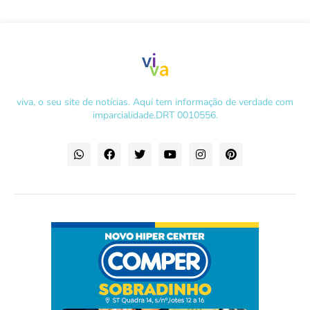
viva, o seu site de notícias. Aqui tem informação de verdade com
imparcialidade.DRT 0010556.