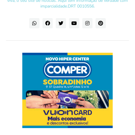
viva, o seu site de notícias. Aqui tem informação de verdade com
imparcialidade.DRT 0010556.