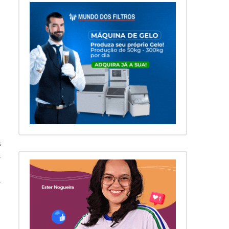
s
s
.