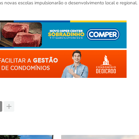
novas escolas impulsionarão o desenvolvimento local e regional.