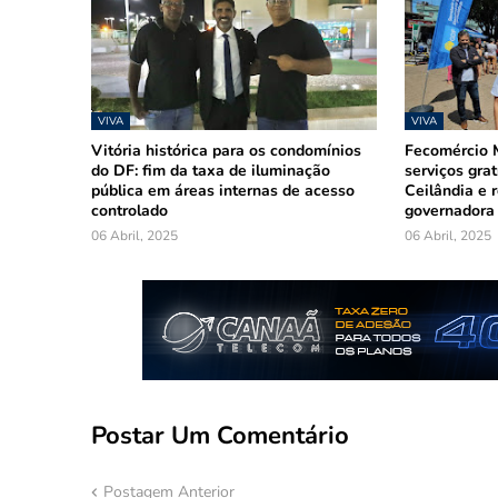
VIVA
VIVA
Vitória histórica para os condomínios
Fecomércio M
do DF: fim da taxa de iluminação
serviços gra
pública em áreas internas de acesso
Ceilândia e r
controlado
governadora
06 Abril, 2025
06 Abril, 2025
Postar Um Comentário
Postagem Anterior