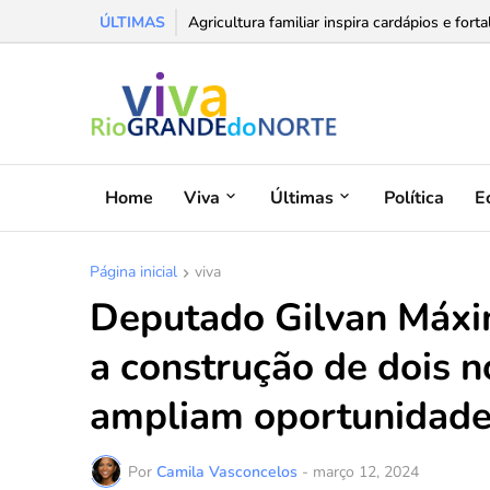
ÚLTIMAS
Agricultura familiar inspira cardápios e forta
Home
Viva
Últimas
Política
E
Página inicial
viva
Deputado Gilvan Máxi
a construção de dois 
ampliam oportunidade
Por
Camila Vasconcelos
-
março 12, 2024