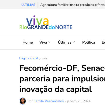
ÚLTIMAS
Agricultura familiar inspira cardápios e forta
Home
Viva
Últimas
Política
E
Página inicial
viva
Fecomércio-DF, Senac
parceria para impulsio
inovação da capital
Por
Camila Vasconcelos
-
janeiro 23, 2024