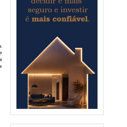
,
o
a
s