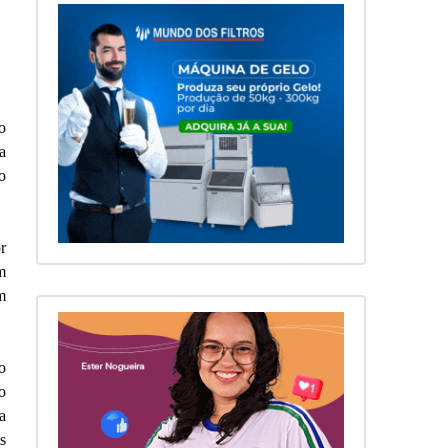
o
a
o
r
m
m
o
o
a
s