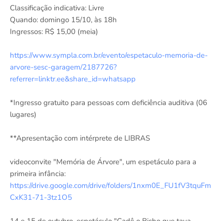
Classificação indicativa: Livre
Quando: domingo 15/10, às 18h
Ingressos: R$ 15,00 (meia)
https://www.sympla.com.br/evento/espetaculo-memoria-de-
arvore-sesc-garagem/2187726?
referrer=linktr.ee&share_id=whatsapp
*Ingresso gratuito para pessoas com deficiência auditiva (06
lugares)
**Apresentação com intérprete de LIBRAS
videoconvite "Memória de Árvore", um espetáculo para a
primeira infância:
https://drive.google.com/drive/folders/1nxm0E_FU1fV3tquFm
CxK31-71-3tz1O5
14 e 15 de outubro, espetáculo "Cadê o Bicho que tava