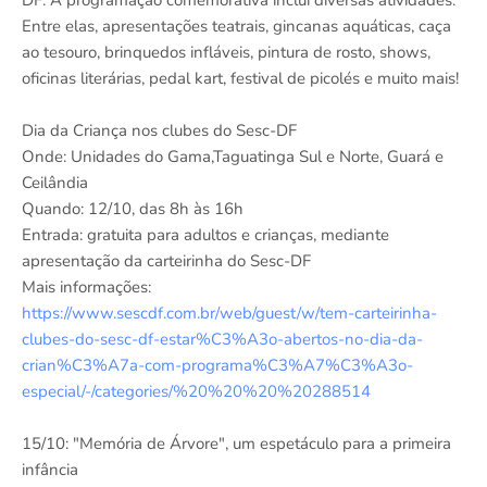
Entre elas, apresentações teatrais, gincanas aquáticas, caça
ao tesouro, brinquedos infláveis, pintura de rosto, shows,
oficinas literárias, pedal kart, festival de picolés e muito mais!
Dia da Criança nos clubes do Sesc-DF
Onde: Unidades do Gama,Taguatinga Sul e Norte, Guará e
Ceilândia
Quando: 12/10, das 8h às 16h
Entrada: gratuita para adultos e crianças, mediante
apresentação da carteirinha do Sesc-DF
Mais informações:
https://www.sescdf.com.br/web/guest/w/tem-carteirinha-
clubes-do-sesc-df-estar%C3%A3o-abertos-no-dia-da-
crian%C3%A7a-com-programa%C3%A7%C3%A3o-
especial/-/categories/%20%20%20%20288514
15/10: "Memória de Árvore", um espetáculo para a primeira
infância