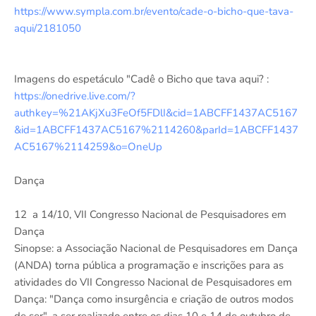
https://www.sympla.com.br/evento/cade-o-bicho-que-tava-
aqui/2181050
Imagens do espetáculo "Cadê o Bicho que tava aqui? :
https://onedrive.live.com/?
authkey=%21AKjXu3FeOf5FDlI&cid=1ABCFF1437AC5167
&id=1ABCFF1437AC5167%2114260&parId=1ABCFF1437
AC5167%2114259&o=OneUp
Dança
12 a 14/10, VII Congresso Nacional de Pesquisadores em
Dança
Sinopse: a Associação Nacional de Pesquisadores em Dança
(ANDA) torna pública a programação e inscrições para as
atividades do VII Congresso Nacional de Pesquisadores em
Dança: "Dança como insurgência e criação de outros modos
de ser", a ser realizado entre os dias 10 e 14 de outubro de