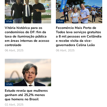
VIVA
VIVA
Vitória histórica para os
Fecomércio Mais Perto de
condomínios do DF: fim da
Todos leva serviços gratuitos
taxa de iluminação pública
a 8 mil pessoas em Ceilândia
em áreas internas de acesso
e recebe visita da vice-
controlado
governadora Celina Leão
06 Abril, 2025
06 Abril, 2025
VIVA
Estudo revela que mulheres
ganham até 25,2% menos
que homens no Brasil
02 Abril, 2025