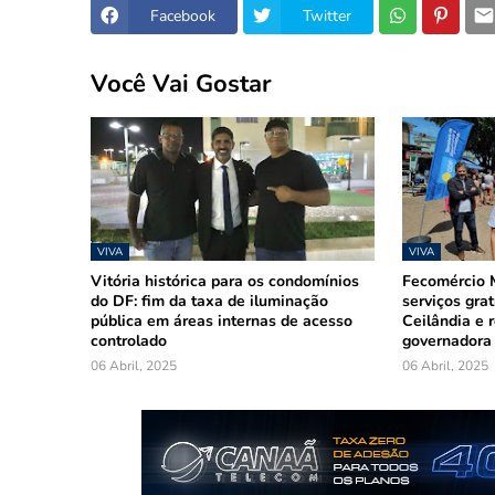
Facebook
Twitter
Você Vai Gostar
VIVA
VIVA
Vitória histórica para os condomínios
Fecomércio M
do DF: fim da taxa de iluminação
serviços gra
pública em áreas internas de acesso
Ceilândia e r
controlado
governadora
06 Abril, 2025
06 Abril, 2025