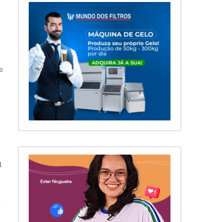
e
l
e