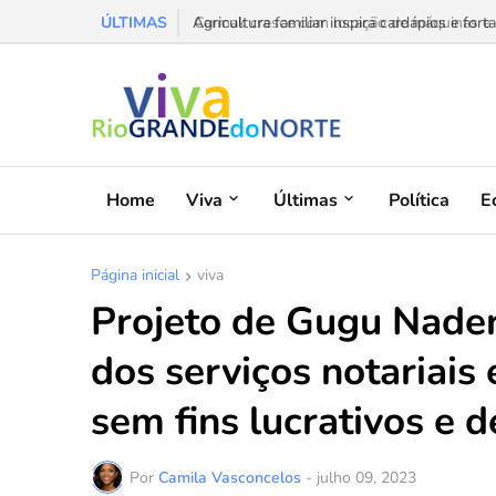
ÚLTIMAS
Agricultura familiar inspira cardápios e forta
Home
Viva
Últimas
Política
E
Página inicial
viva
Projeto de Gugu Nade
dos serviços notariais 
sem fins lucrativos e 
Por
Camila Vasconcelos
-
julho 09, 2023