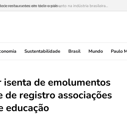
lece restaurantes em todo o país ...
conomia
Sustentabilidade
Brasil
Mundo
Paulo 
r isenta de emolumentos
e de registro associações
de educação