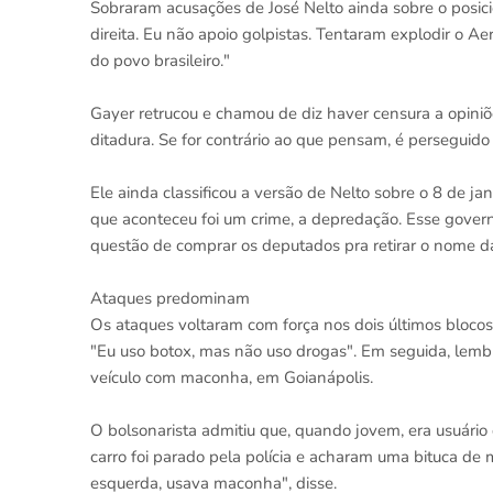
Sobraram acusações de José Nelto ainda sobre o posic
direita. Eu não apoio golpistas. Tentaram explodir o Ae
do povo brasileiro."
Gayer retrucou e chamou de diz haver censura a opiniõ
ditadura. Se for contrário ao que pensam, é perseguido e
Ele ainda classificou a versão de Nelto sobre o 8 de ja
que aconteceu foi um crime, a depredação. Esse governo
questão de comprar os deputados pra retirar o nome 
Ataques predominam
Os ataques voltaram com força nos dois últimos blocos
"Eu uso botox, mas não uso drogas". Em seguida, lem
veículo com maconha, em Goianápolis.
O bolsonarista admitiu que, quando jovem, era usuário
carro foi parado pela polícia e acharam uma bituca de
esquerda, usava maconha", disse.