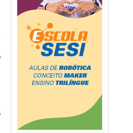
e
o
m