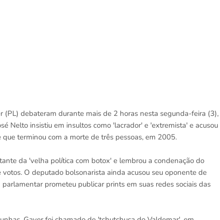
r (PL) debateram durante mais de 2 horas nesta segunda-feira (3),
 Nelto insistiu em insultos como 'lacrador' e 'extremista' e acusou
te que terminou com a morte de três pessoas, em 2005.
ntante da 'velha política com botox' e lembrou a condenação do
 votos. O deputado bolsonarista ainda acusou seu oponente de
O parlamentar prometeu publicar prints em suas redes sociais das
lcunhas. Gayer foi chamado de 'tchutchuca do Valdemar', em