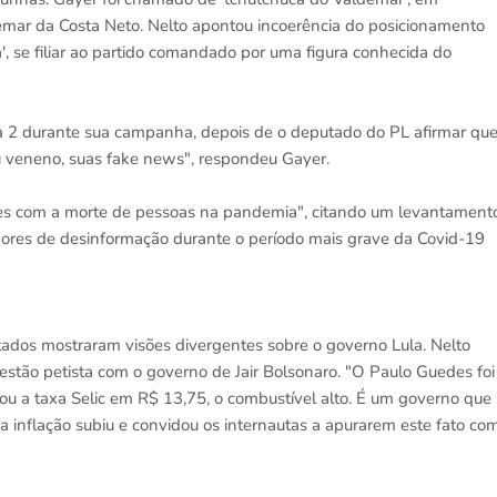
demar da Costa Neto. Nelto apontou incoerência do posicionamento
ca', se filiar ao partido comandado por uma figura conhecida do
a 2 durante sua campanha, depois de o deputado do PL afirmar qu
seu veneno, suas fake news", respondeu Gayer.
ões com a morte de pessoas na pandemia", citando um levantament
ores de desinformação durante o período mais grave da Covid-19
ados mostraram visões divergentes sobre o governo Lula. Nelto
stão petista com o governo de Jair Bolsonaro. "O Paulo Guedes foi
ixou a taxa Selic em R$ 13,75, o combustível alto. É um governo que
 a inflação subiu e convidou os internautas a apurarem este fato co