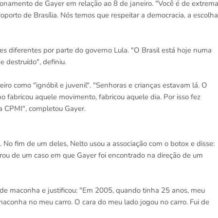
ionamento de Gayer em relação ao 8 de janeiro. "Você é de extrem
roporto de Brasília. Nós temos que respeitar a democracia, a escolha
es diferentes por parte do governo Lula. "O Brasil está hoje numa
 destruído", definiu.
neiro como "ignóbil e juvenil". "Senhoras e crianças estavam lá. O
 fabricou aquele movimento, fabricou aquele dia. Por isso fez
da CPMI", completou Gayer.
. No fim de um deles, Nelto usou a associação com o botox e disse:
brou de um caso em que Gayer foi encontrado na direção de um
 de maconha e justificou: "Em 2005, quando tinha 25 anos, meu
 maconha no meu carro. O cara do meu lado jogou no carro. Fui de