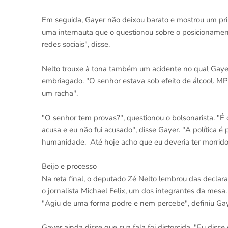
Em seguida, Gayer não deixou barato e mostrou um pri
uma internauta que o questionou sobre o posicionamen
redes sociais", disse.
Nelto trouxe à tona também um acidente no qual Gayer 
embriagado. "O senhor estava sob efeito de álcool. 
um racha".
"O senhor tem provas?", questionou o bolsonarista. "É o
acusa e eu não fui acusado", disse Gayer. "A política é
humanidade. Até hoje acho que eu deveria ter morrido e
Beijo e processo
Na reta final, o deputado Zé Nelto lembrou das declar
o jornalista Michael Felix, um dos integrantes da mesa
"Agiu de uma forma podre e nem percebe", definiu Gay
Gayer ainda disse que sua fala foi distorcida. "Eu diss