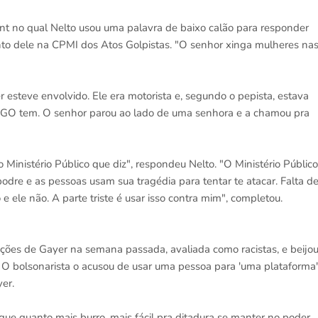
nt no qual Nelto usou uma palavra de baixo calão para responder
to dele na CPMI dos Atos Golpistas. "O senhor xinga mulheres na
esteve envolvido. Ele era motorista e, segundo o pepista, estava
MPGO tem. O senhor parou ao lado de uma senhora e a chamou pra
 Ministério Público que diz", respondeu Nelto. "O Ministério Público
 podre e as pessoas usam sua tragédia para tentar te atacar. Falta d
 ele não. A parte triste é usar isso contra mim", completou.
ações de Gayer na semana passada, avaliada como racistas, e beijo
. O bolsonarista o acusou de usar uma pessoa para 'uma plataforma'
er.
e que quanto mais burro, mais fácil pra ditadura se manter no poder.