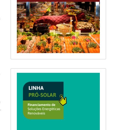
s
e
u
.